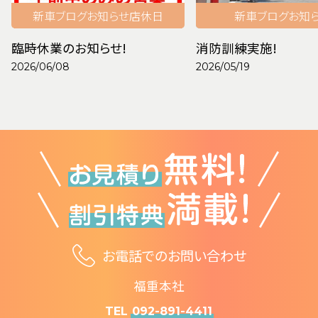
新車
ブログ
お知らせ
店休日
新車
ブログ
お知
臨時休業のお知らせ!
消防訓練実施!
2026/06/08
2026/05/19
お電話でのお問い合わせ
福重本社
TEL
092-891-4411