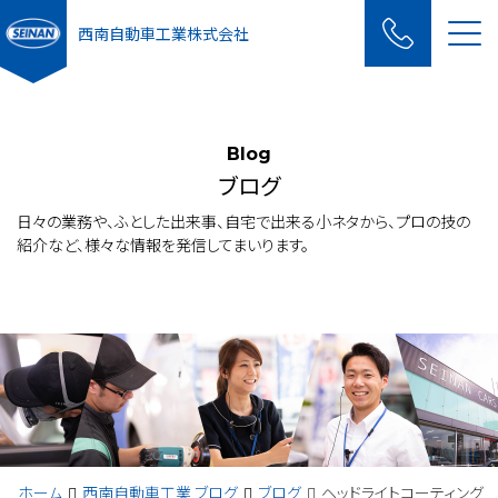
Me
西南自動車工業株式会社
Blog
ブログ
日々の業務や、ふとした出来事、自宅で出来る小ネタから、プロの技の
紹介など、様々な情報を発信してまいります。
ホーム
西南自動車工業 ブログ
ブログ
ヘッドライトコーティング