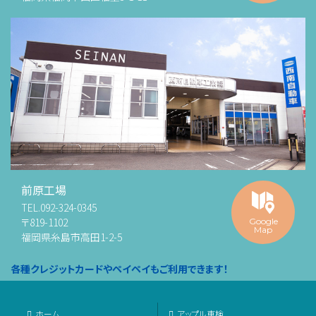
前原工場
TEL.
092-324-0345
〒819-1102
Google
Map
福岡県糸島市高田1-2-5
各種クレジットカードやペイペイもご利用できます！
ホーム
アップル車検