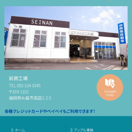
前原工場
TEL.
092-324-0345
〒819-1102
Google
Map
福岡県糸島市高田1-2-5
各種クレジットカードやペイペイもご利用できます！
ホーム
アップル車検