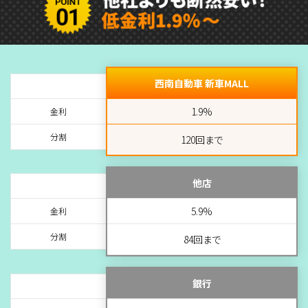
西南自動車 新車MALL
1.9%
金利
分割
120回まで
他店
5.9%
金利
分割
84回まで
銀行