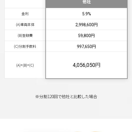
他社
金利
5.9%
円
(A)車両本体
2,998,600
円
(B)登録費
59,800
円
(C)分割手数料
997,650
円
4,056,050
(A)+(B)+(C)
※分割120回で他社と比較した場合