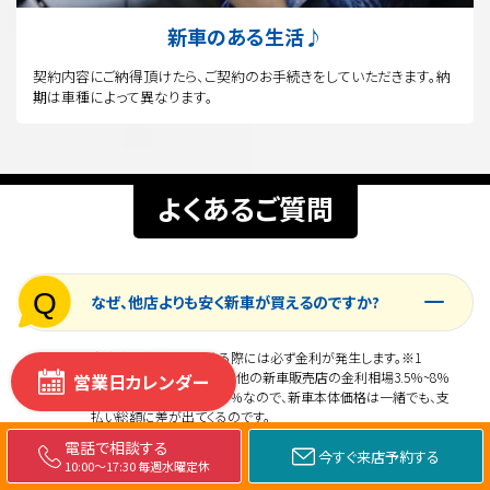
新車のある生活♪
契約内容にご納得頂けたら、ご契約のお手続きをしていただきます。納
期は車種によって異なります。
よくあるご質問
Q
なぜ、他店よりも安く新車が買えるのですか?
自動車を分割で購入する際には必ず金利が発生します。※1
西南自動車 新車MALLは、他の新車販売店の金利相場3.5％~8％
営業日カレンダー
よりも低いローン金利1.9％なので、新車本体価格は一緒でも、支
払い総額に差が出てくるのです。
分割で自動車を購入する人が増えているのに、今までの車屋さん
新
電話で相談する
今すぐ来店予約する
はローンの金利が5～6％程度ととても高いまま。
車
A
10:00～17:30 毎週水曜定休
モ
しかも多くのお客様は金利の差だけで数十万円も差が出るという