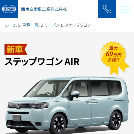
Me
西南自動車工業株式会社
ホーム
車種一覧
ミニバン
ステップワゴン
最大
69
万円
ステップワゴン AIR
お得!!