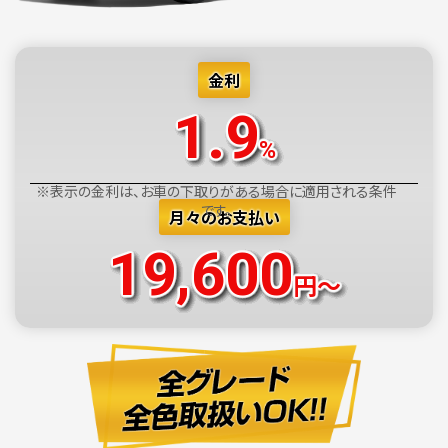
金利
1.9
%
※表示の金利は、お車の下取りがある場合に適用される条件
です。
月々のお支払い
19,600
円～