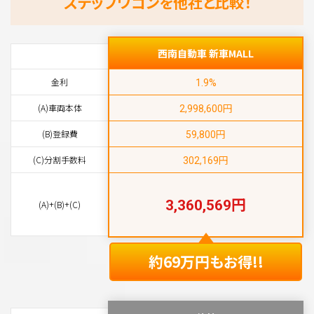
ステップワゴンを他社と比較！
西南自動車 新車MALL
金利
1.9%
円
(A)車両本体
2,998,600
円
(B)登録費
59,800
円
(C)分割手数料
302,169
円
3,360,569
(A)+(B)+(C)
約69万円もお得!!