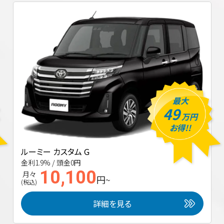
最大
49
万円
お得!!
ルーミー カスタム G
金利1.9% / 頭金0円
10,100
月々
円~
(税込)
詳細を見る