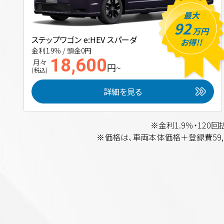
最大
92
万円
ステップワゴン e:HEV スパーダ
お得!!
金利1.9% / 頭金0円
18,600
月々
円~
(税込)
詳細を見る
※金利1.9％・12
※価格は、車両本体価格＋登録費59,