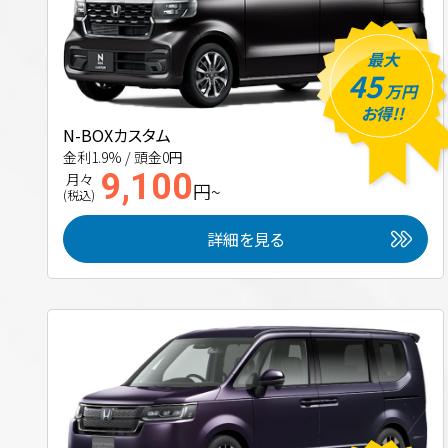
最大
45
万円
お得!!
N-BOXカスタム
金利1.9% / 頭金0円
9,100
月々
円~
(税込)
詳細を見る