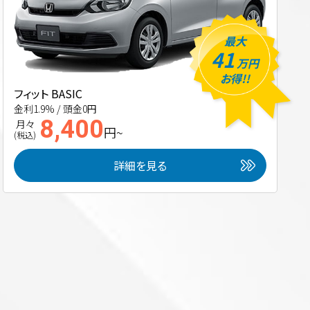
最大
41
万円
お得!!
フィット BASIC
金利1.9% / 頭金0円
8,400
月々
円~
(税込)
詳細を見る