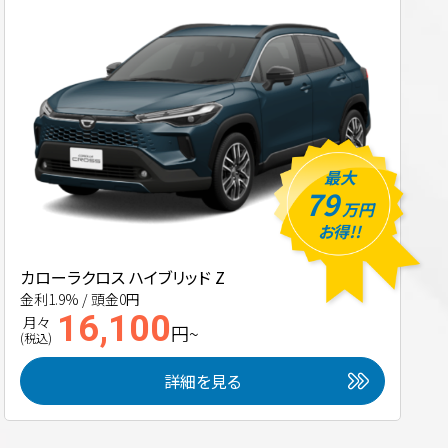
最大
79
万円
お得!!
カローラクロス ハイブリッド Z
金利1.9% / 頭金0円
16,100
月々
円~
(税込)
詳細を見る