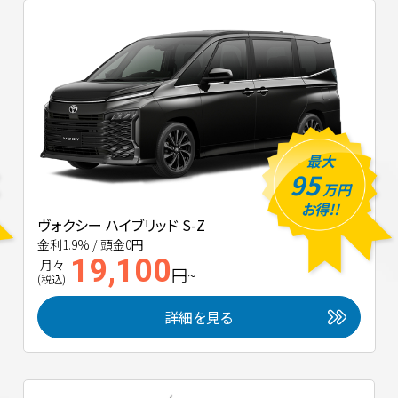
最大
95
万円
お得!!
ヴォクシー ハイブリッド S-Z
金利1.9% / 頭金0円
19,100
月々
円~
(税込)
詳細を見る