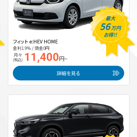
最大
56
万円
お得!!
フィット e:HEV HOME
金利1.9% / 頭金0円
11,400
月々
円~
(税込)
詳細を見る