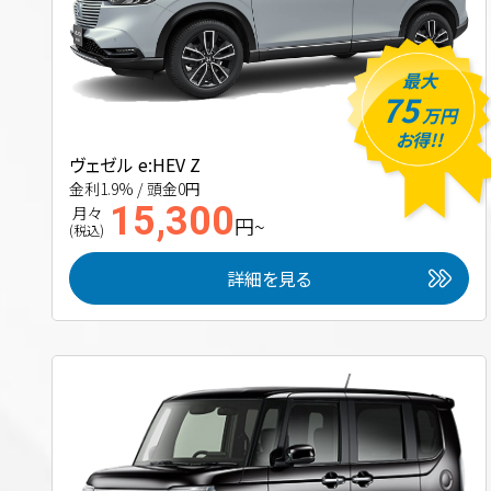
最大
75
万円
お得!!
ヴェゼル e:HEV Z
金利1.9% / 頭金0円
15,300
月々
円~
(税込)
詳細を見る