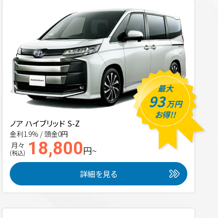
最大
93
万円
お得!!
ノア ハイブリッド S-Z
金利1.9% / 頭金0円
18,800
月々
円~
(税込)
詳細を見る