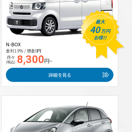
最大
40
万円
お得!!
N-BOX
金利1.9% / 頭金0円
8,300
月々
円~
(税込)
詳細を見る