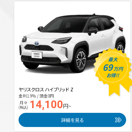
最大
69
万円
お得!!
ヤリスクロス ハイブリッド Z
金利1.9% / 頭金0円
14,100
月々
円~
(税込)
詳細を見る