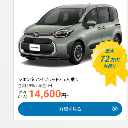
最大
72
万円
お得!!
シエンタ ハイブリッドZ 7人乗り
金利1.9% / 頭金0円
14,600
月々
円~
(税込)
詳細を見る