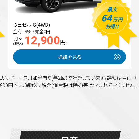
最大
64
万円
ヴェゼル G(4WD)
お得!!
金利1.9% / 頭金0円
12,900
月々
円~
(税込)
詳細を見る
0回払い、ボーナス月加算有り(年2回)で計算しています。詳細は車両ペ
800円です。保険料、税金(消費税は除く)等は含まれておりません