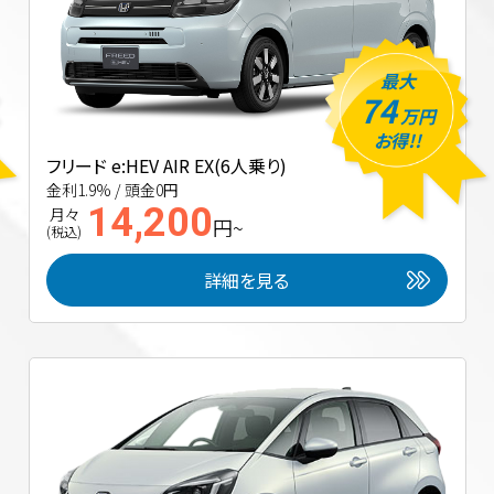
最大
74
万円
お得!!
フリード e:HEV AIR EX(6人乗り)
金利1.9% / 頭金0円
14,200
月々
円~
(税込)
詳細を見る