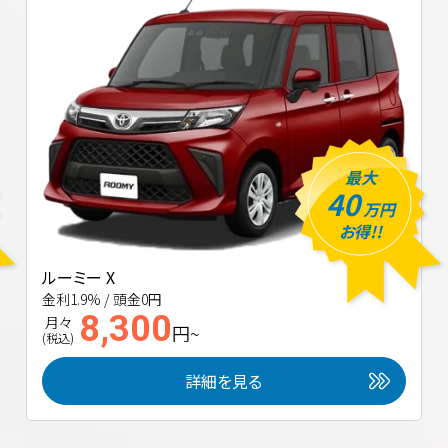
最大
40
万円
お得!!
ルーミー X
金利1.9% / 頭金0円
8,300
月々
円~
(税込)
詳細を見る