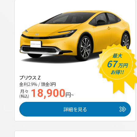
最大
67
万円
お得!!
プリウス Z
金利2.9% / 頭金0円
18,900
月々
円~
(税込)
詳細を見る