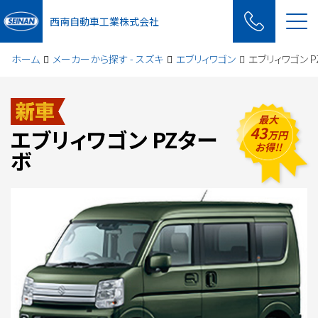
Me
西南自動車工業株式会社
ホーム
メーカーから探す - スズキ
エブリィワゴン
エブリィワゴン 
最大
43
エブリィワゴン PZター
万円
お得!!
ボ