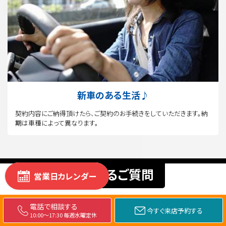
新車のある生活♪
契約内容にご納得頂けたら、ご契約のお手続きをしていただきます。納
期は車種によって異なります。
よくあるご質問
営業日カレンダー
新
電話で相談する
今すぐ来店予約する
車
Q
10:00～17:30 毎週水曜定休
なぜ、他店よりも安く新車が買えるのですか?
モ