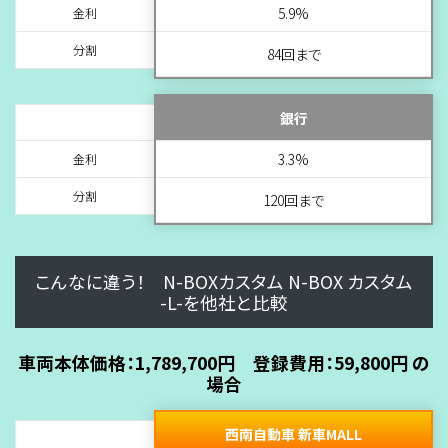
5.9%
金利
分割
84回まで
銀行
3.3%
金利
分割
120回まで
こんなに違う！ N-BOXカスタム N-BOX カスタム
-L-を他社と比較
車両本体価格：1,789,700円 登録費用：59,800円 の
場合
西南自動車 新車MALL