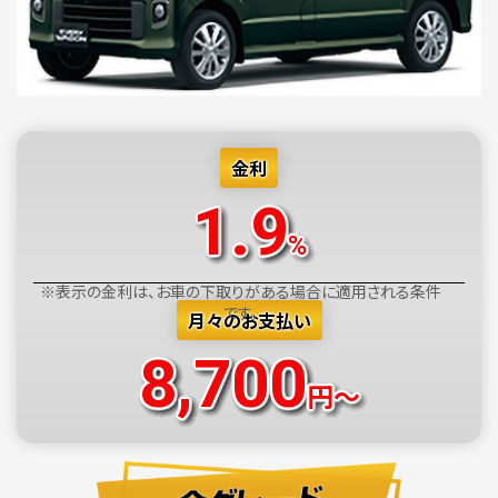
金利
1.9
%
※表示の金利は、お車の下取りがある場合に適用される条件
です。
月々のお支払い
8,700
円～