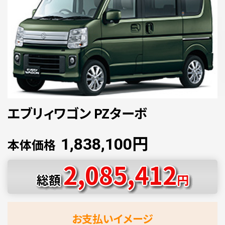
エブリィワゴン PZターボ
円
1,838,100
本体価格
2,085,412
総額
円
お支払いイメージ