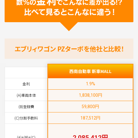
エブリィワゴン PZターボを他社と比較！
西南自動車 新車MALL
金利
1.9%
円
(A)車両本体
1,838,100
円
(B)登録費
59,800
円
(C)分割手数料
187,512
円
2,085,412
(A)+(B)+(C)