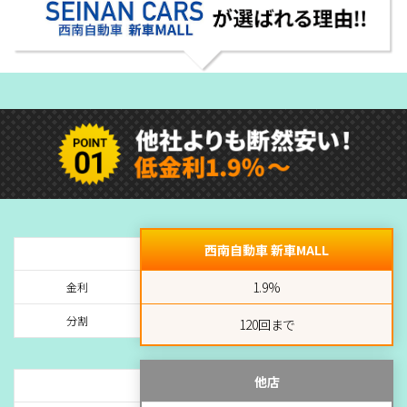
西南自動車 新車MALL
1.9%
金利
分割
120回まで
他店