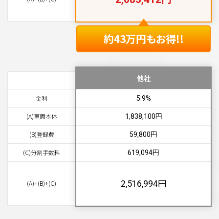
約43万円もお得!!
他社
金利
5.9%
円
(A)車両本体
1,838,100
円
(B)登録費
59,800
円
(C)分割手数料
619,094
円
2,516,994
(A)+(B)+(C)