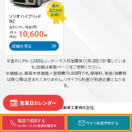
最大
52
万円
お得!!
ソリオ ハイブリッド
MZ
金利1.9% / 頭金0円
10,600
月々
円~
(税込)
詳細を見る
※金利1.9％・120回払い、ボーナス月加算有り(年2回)で計算していま
す。詳細は車両ページをご参照ください。
※価格は、車両本体価格＋登録費59,800円です。保険料、税金(消費税
は除く)等は含まれておりません。リサイクル料金が別途必要となりま
す。
営業日カレンダー
©
2026
西南自動車工業株式会社
新
電話で相談する
今すぐ来店予約する
車
10:00～17:30 毎週水曜定休
モ