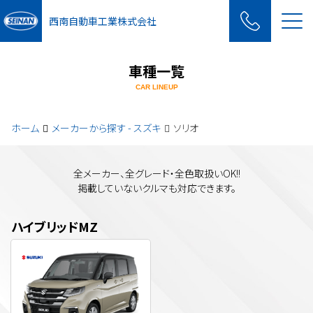
Me
西南自動車工業株式会社
車種一覧
CAR LINEUP
ホーム
メーカーから探す - スズキ
ソリオ
全メーカー、全グレード・全色取扱いOK!!
掲載していないクルマも対応できます。
ハイブリッドMZ