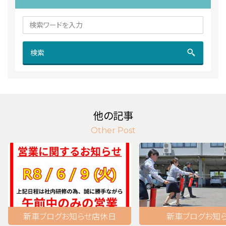
検索
他の記事
Other Post
新車
ブログ
お知らせ
店休日
新車
ブログ
お知