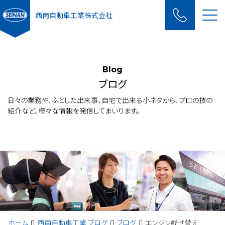
Me
西南自動車工業株式会社
Blog
ブログ
日々の業務や、ふとした出来事、自宅で出来る小ネタから、プロの技の
紹介など、様々な情報を発信してまいります。
ホーム
西南自動車工業 ブログ
ブログ
エンジン載せ替え