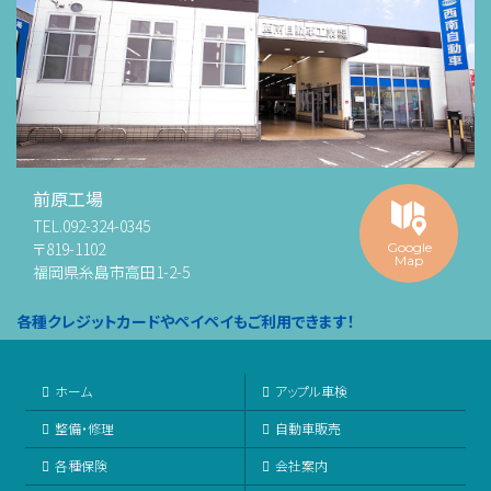
前原工場
TEL.
092-324-0345
〒819-1102
Google
Map
福岡県糸島市高田1-2-5
各種クレジットカードやペイペイもご利用できます！
ホーム
アップル車検
整備・修理
自動車販売
各種保険
会社案内