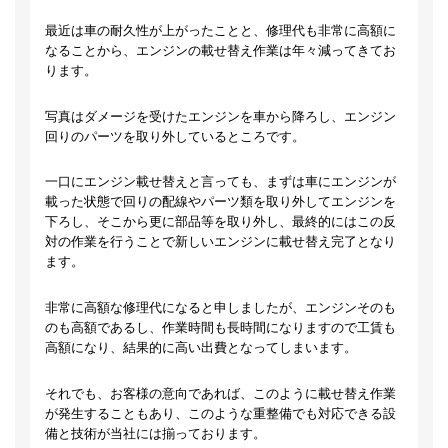
最近は車の耐久性が上がったことと、修理代も非常に高額に
なることから、エンジンの載せ替え作業は年々減ってきてお
ります。
写真はダメージを受けたエンジンを車から降ろし、エンジン
回りのパーツを取り外しているところです。
一口にエンジン載せ替えと言っても、まずは車にエンジンが
載った状態で回りの配線やパーツ類を取り外してエンジンを
下ろし、そこから更に部品等を取り外し、最終的にはこの反
対の作業を行うことで新しいエンジンに載せ替え完了となり
ます。
非常に高額な修理代になると申しましたが、エンジンそのも
のも高額であるし、作業時間も長時間になりますので工賃も
高額になり、結果的に高い出費となってしまいます。
それでも、お客様の意向であれば、このように載せ替え作業
が発生することもあり、このような重整備でも対応できる設
備と技術が当社には揃っております。