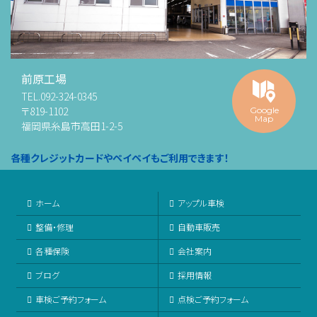
前原工場
TEL.
092-324-0345
〒819-1102
Google
Map
福岡県糸島市高田1-2-5
各種クレジットカードやペイペイもご利用できます！
ホーム
アップル車検
整備・修理
自動車販売
各種保険
会社案内
ブログ
採用情報
車検ご予約フォーム
点検ご予約フォーム