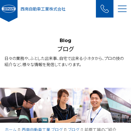
Me
西南自動車工業株式会社
Blog
ブログ
日々の業務や、ふとした出来事、自宅で出来る小ネタから、プロの技の
紹介など、様々な情報を発信してまいります。
ホーム
西南自動車工業 ブログ
ブログ
前原工場のご紹介