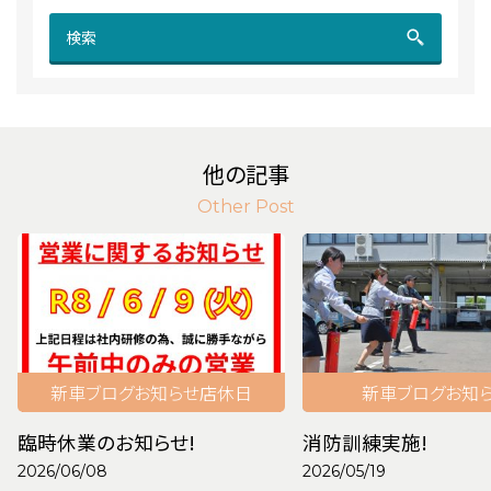
検索
他の記事
Other Post
新車
ブログ
お知らせ
店休日
新車
ブログ
お知
臨時休業のお知らせ!
消防訓練実施!
2026/06/08
2026/05/19