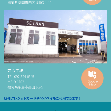
福岡県福岡市西区福重3-1-11
前原工場
TEL.
092-324-0345
〒819-1102
Google
Map
福岡県糸島市高田1-2-5
各種クレジットカードやペイペイもご利用できます！