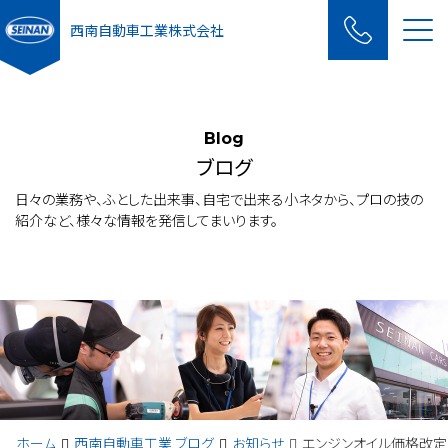
Me
西南自動車工業株式会社
Blog
ブログ
日々の業務や、ふとした出来事、自宅で出来る小ネタから、プロの技の
紹介など、様々な情報を発信してまいります。
ホーム
西南自動車工業 ブログ
お知らせ
エンジンオイル価格改定