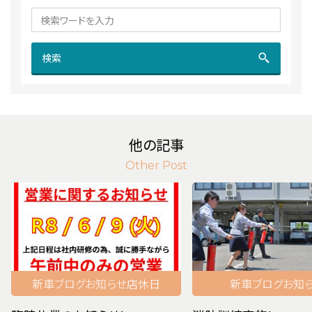
検索
他の記事
Other Post
新車
ブログ
お知らせ
店休日
新車
ブログ
お知