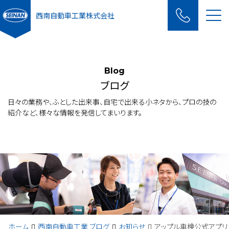
Me
西南自動車工業株式会社
Blog
ブログ
日々の業務や、ふとした出来事、自宅で出来る小ネタから、プロの技の
紹介など、様々な情報を発信してまいります。
ホーム
西南自動車工業 ブログ
お知らせ
アップル車検公式アプリ