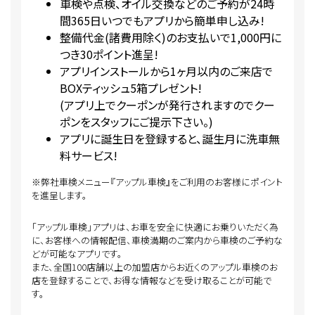
車検や点検、オイル交換などのご予約が24時
間365日いつでもアプリから簡単申し込み!
整備代金(諸費用除く)のお支払いで1,000円に
つき30ポイント進呈!
アプリインストールから1ヶ月以内のご来店で
BOXティッシュ5箱プレゼント!
(アプリ上でクーポンが発行されますのでクー
ポンをスタッフにご提示下さい。)
アプリに誕生日を登録すると、誕生月に洗車無
料サービス!
※弊社車検メニュー『アップル車検』をご利用のお客様にポイント
を進呈します。
「アップル車検」アプリは、お車を安全に快適にお乗りいただく為
に、お客様への情報配信、車検満期のご案内から車検のご予約な
どが可能なアプリです。
また、全国100店舗以上の加盟店からお近くのアップル車検のお
店を登録することで、お得な情報などを受け取ることが可能で
す。