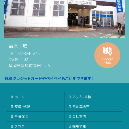
前原工場
TEL.
092-324-0345
〒819-1102
Google
Map
福岡県糸島市高田1-2-5
各種クレジットカードやペイペイもご利用できます！
ホーム
アップル車検
整備・修理
自動車販売
各種保険
会社案内
ブログ
採用情報