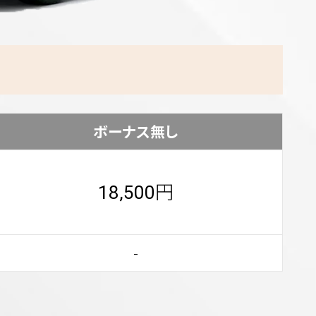
ボーナス無し
円
18,500
-