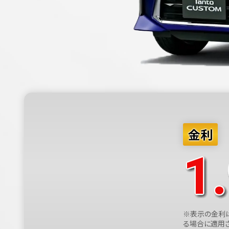
金利
1
※表示の金利
る場合に適用さ