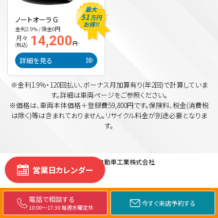
最大
51
万円
ノートオーラ G
お得!!
金利2.9% / 頭金0円
14,200
月々
円~
(税込)
詳細を見る
※金利1.9％・120回払い、ボーナス月加算有り(年2回)で計算していま
す。詳細は車両ページをご参照ください。
※価格は、車両本体価格＋登録費59,800円です。保険料、税金(消費税
は除く)等は含まれておりません。リサイクル料金が別途必要となりま
す。
©
2026
西南自動車工業株式会社
営業日カレンダー
新
電話で相談する
今すぐ来店予約する
車
10:00～17:30 毎週水曜定休
モ