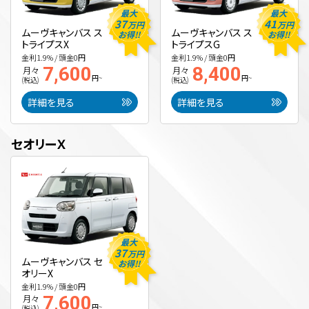
最大
最大
37
41
万円
万円
ムーヴキャンバス ス
ムーヴキャンバス ス
お得!!
お得!!
トライプスX
トライプスG
金利1.9% / 頭金0円
金利1.9% / 頭金0円
7,600
8,400
月々
月々
円~
円~
(税込)
(税込)
詳細を見る
詳細を見る
セオリーＸ
最大
37
万円
ムーヴキャンバス セ
お得!!
オリーX
金利1.9% / 頭金0円
7,600
月々
円~
(税込)